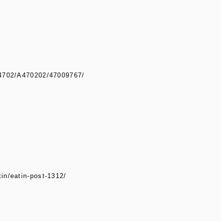
A4702/A470202/47009767/
in/eatin-post-1312/