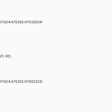
A4702/A470202/47015024/
21:00)
A4702/A470202/47002323/