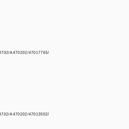
A4702/A470202/47017765/
A4702/A470202/47013502/