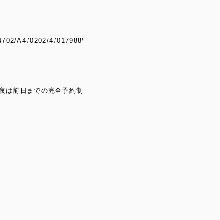
A4702/A470202/47017988/
:00※夜は前日までの完全予約制